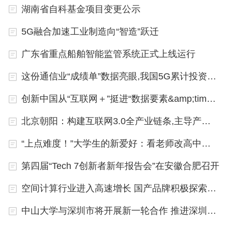
关于留学生教育，21世纪教育研究院院长熊丙奇对中新网表
湖南省自科基金项目变更公示
示，从具体现实看，一些招收、培养留学生的高校，并没有对
留学生实行统一标准的教学管理与考试考核，这也引发社会舆
论对我国高校培养留学生的质疑。
5G融合加速工业制造向“智造”跃迁
熊丙奇表示，发展留学生事业，是高等教育国际化的需要。攻
广东省重点船舶智能监管系统正式上线运行
读学位的国际学生占总体学生的比例，甚至是评价世界一流大
学的重要指标。但是，不能就此只追求留学生的规模，而不重
视留学生的招生、培养质量，只有在确保质量基础上发展留学
这份通信业“成绩单”数据亮眼,我国5G累计投资超过7300亿元
生教育，才能促进学校办学国际化、多元化。
创新中国从“互联网＋”挺进“数据要素&amp;times;”
熊丙奇指出，我国应该对留学生进行趋同化管理和服务。从当
前我国高校的办学实际情况看，在教学管理、学业要求上，实
行趋同化管理，可先行一步。
北京朝阳：构建互联网3.0全产业链条,主导产业集群效应初形成
“在教学管理上，可以对留学生实行‘同班求学’，就安排在普通
班级里和国内学生一起学习，如果留学生语言不过关，必须先
“上点难度！”大学生的新爱好：看老师改高中试卷……
过语言关，再进入专业课程学习。在考核考试上，对留学生用
一样的试卷，实行一样的评价标准，不能降低要求，降低要求
第四届“Tech 7创新者新年报告会”在安徽合肥召开
其实是对留学生的不负责，以及不尊重。”熊丙奇认为，留学生
要获得货真价实的文凭，而非“混文凭”。
空间计算行业进入高速增长 国产品牌积极探索布局
熊丙奇还表示，希望大学退学不合格留学生，不只是一时之
举，而应该成为学校的常规工作，严格坚持培养质量标准，才
能真正提高我国高等教育的国际竞争力。
中山大学与深圳市将开展新一轮合作 推进深圳校区高质量发展