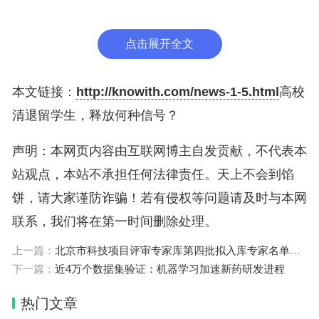
教育部：不盲目追求国际化指标
点击展开全文
为规范学校招收、培养、管理国际学生的行为，为国际学生在
中国境内学校学习提供便利，增进教育对外交流与合作，提高
中国教育国际化水平，2017年，教育部、外交部、公安部联合
本文链接：
http://knowith.com/news-1-5.html
高校
制定了《学校招收和培养国际学生管理办法》。
清退留学生，释放何种信号？
2018年，教育部出台《来华留学生高等教育质量规范（试
行）》，专门强化了对来华留学生招生录取工作、培养质量、
汉语水平和趋同化管理的要求。包括明确要求高等学校应当建
声明：本网页内容由互联网博主自发贡献，不代表本
立健全来华留学生教学管理制度，符合国家教育教学标准和相
关规定，逐步实现中外学生教学管理的趋同；高等学校应当明
站观点，本站不承担任何法律责任。天上不会到馅
确规定来华留学生课程考试考核方式，在同一课程中应当对中
外学生采用相同的考试考核方式等。
饼，请大家谨防诈骗！若有侵权等问题请及时与本网
联系，我们将在第一时间删除处理。
2020年6月，教育部党组下发通知强调，各单位应严格执行
《学校招收和培养国际学生管理办法》《来华留学生高等教育
质量规范（试行）》的各项要求，不盲目追求国际化指标和来
上一篇：
北京市科技项目评审专家库第四批拟入库专家名单公示
华留学生规模。
下一篇：
近4万个数据集验证：机器学习加速新药研发进程
专家：应对留学生进行趋同化管理
热门文章