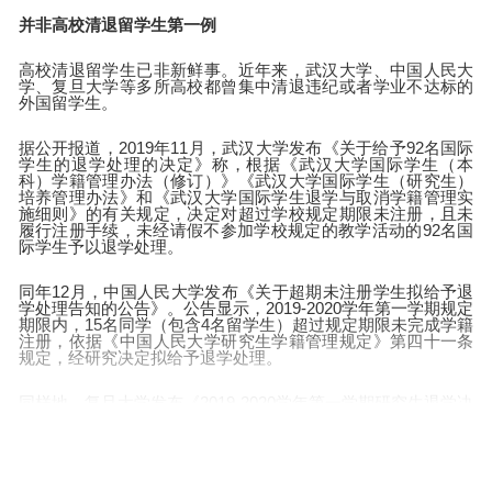
并非高校清退留学生第一例
高校清退留学生已非新鲜事。近年来，武汉大学、中国人民大
学、复旦大学等多所高校都曾集中清退违纪或者学业不达标的
外国留学生。
据公开报道，2019年11月，武汉大学发布《关于给予92名国际
学生的退学处理的决定》称，根据《武汉大学国际学生（本
科）学籍管理办法（修订）》《武汉大学国际学生（研究生）
培养管理办法》和《武汉大学国际学生退学与取消学籍管理实
施细则》的有关规定，决定对超过学校规定期限未注册，且未
履行注册手续，未经请假不参加学校规定的教学活动的92名国
际学生予以退学处理。
同年12月，中国人民大学发布《关于超期未注册学生拟给予退
学处理告知的公告》。公告显示，2019-2020学年第一学期规定
期限内，15名同学（包含4名留学生）超过规定期限未完成学籍
注册，依据《中国人民大学研究生学籍管理规定》第四十一条
规定，经研究决定拟给予退学处理。
同样地，复旦大学发布《2019-2020学年第一学期研究生退学决
定公示（第一批）》称，发现部分研究生存在学习年限届满未
毕业或结业的情况。根据《复旦大学学籍管理规定》第四十一
条、《复旦大学研究生学籍管理实施细则》第三十八条规定，
决定对12名研究生予以退学处理。在被清退的研究生中，出现
了留学生名字。