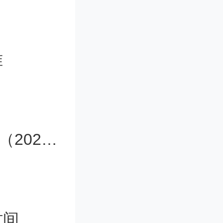
准
低于5
化线要求
份，要求
2024年陕西高考改革方案是怎样的？（2024年新高考赋分表）
时间