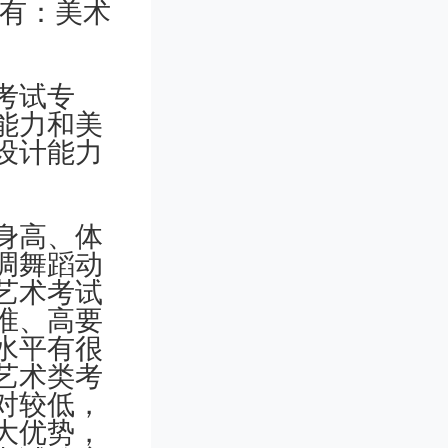
业有：美术
考试专
能力和美
设计能力
身高、体
调舞蹈动
艺术考试
准、高要
水平有很
艺术类考
对较低，
大优势，