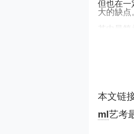
但也在一
大的缺点
其中最简
类是比较
这些艺考
主要就是
能力,空
名条件】
如果您有
本文链
时代教育
民航业人
时代空乘
ml
艺考
学院、广
优质空乘