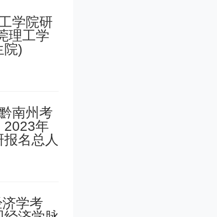
见》中明
从招生环
生了，北
中的孩