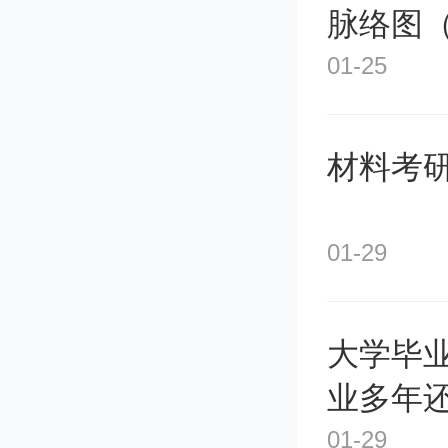
脉络图
空乘专
01-25
像编导
课要求
材料考研
一些技巧
01-29
空中技
空乘专
大学毕
(1) 
业多年
01-29