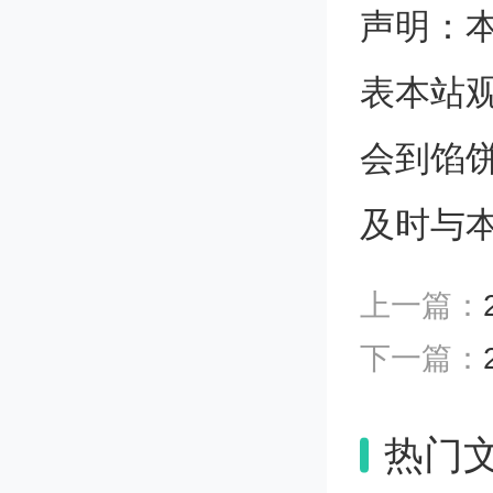
声明：
202
表本站
会到馅
艺考分数
及时与
上。艺考
上一篇：
2024
下一篇：
的艺术
热门
统考成