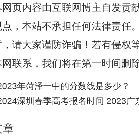
本网页内容由互联网博主自发贡
4艺考文化分数线提高多少
观点，本站不承担任何法律责任
饼，请大家谨防诈骗！若有侵权
线将大幅度提高，至少增加10
本网联系，我们将在第一时间删
文化课新规在2024年高考正式
2023年菏泽一中的分数线是多少？
年起，使用省级统考成绩作为专业
2024深圳春季高考报名时间 2023广东春季
类专业，依据考生高考文化课成
文章
绩按比例合成的综合成绩进行平