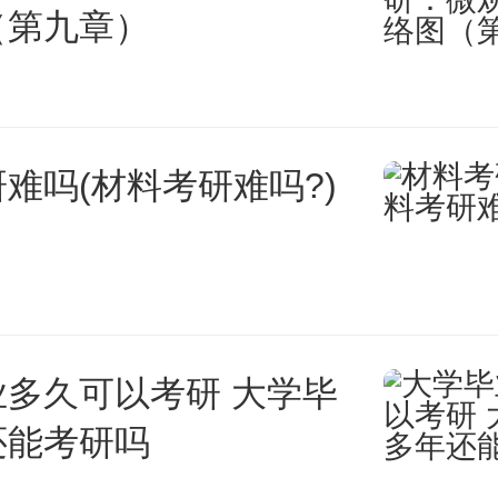
（第九章）
业相比其他艺考类是比较好考好
、播音、美术、摄影等这些艺考
越来越高。因为空乘专业可能主
难吗(材料考研难吗?)
,比如我们的步态或者是一些表
巧也是需要展示的。
业考试内容
业多久可以考研 大学毕
量体：测量身高、体重、三围尺寸
还能考研吗