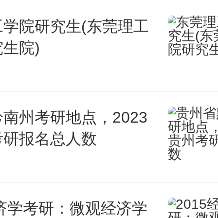
高校艺术类专业招生考试指导意
工学院研究生(东莞理工
生院)
2024年起，艺术特长生将不再
选拔，即大学不再招收艺术特长
也不例外!也就是说今年还未上高
南州考研地点，2023
考研报名总人数
要选择艺术特长生这条路了。
考好过吗 难不难
经济学考研：微观经济学