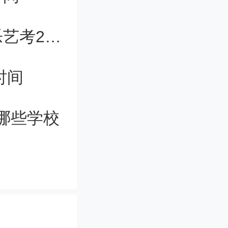
不再招收这
2024音乐艺考改革河南编导 河南音乐艺考2024新政策
重大决
时间
考己不断
得到普遍
哪些学校
校较多名
政策”，