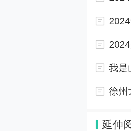
教育部最
类考生
20
策，不
提高美
我是
教育，
徐州
额，影
延伸
鉴于此类