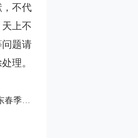
献，不代
。天上不
等问题请
0分以
除处理。
实行。
考试成绩
考试时间
绩和省级
行志愿择