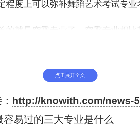
定程度上可以弥补舞蹈艺术考试专业
。
单的就是空乘专业了，空乘专业相比
好考好过，尤其像编导、播音、美术
专业文化课要求越来越高。因为空乘
考一些技巧,比如我们的步态或者是
中技巧也是需要展示的。 【点击测试
点击展开全文
意向选择空乘专业，可以了解一下时
接：
http://knowith.com/news-5
集团是国内知名教育品牌培训基地，
才培养，专注高中生空乘艺考培训。
培训学校为中国民航大学、中国民用
最容易过的三大专业是什么
州民航职业技术学院、等航空院校输
空保生源。