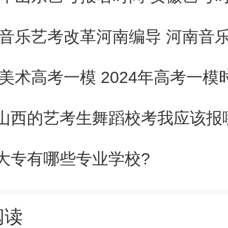
新通知，从2024年起， 高校
艺术特长生是我国培养艺术生的
24美术高考一模 2024年高考一模
过随着教育体制的改革，如今中
育以及体育的分值和占比，艺术
山西的艺考生舞蹈校考我应该报
而艺术特长生名额太多，占据高
大专有哪些专业学校?
响其他考生的公平性。
阅读
原因，教育部宣布高校招生“新