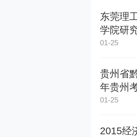
即在《
东莞理
学院研究
确表示，
01-25
节进行
大清华
贵州省黔
年贵州
子，不
01-25
空乘艺
2015