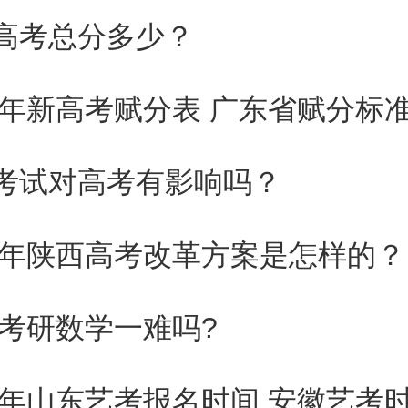
高考总分多少？
。
24年新高考赋分表 广东省赋分标
高考文化课成绩所占比例原则上不
对于保留二、三本批次的省份，文
考试对高考有影响吗？
本线的70%;对于合并批次的省
低于新二本线的75%。
24考研数学一难吗?
革新规
24年山东艺考报名时间 安徽艺考