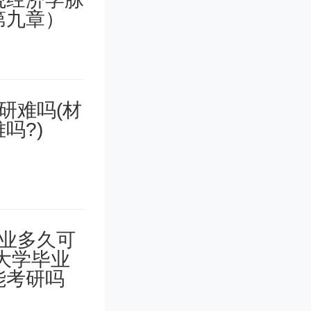
过，尤其
专业文化
要就是考
演的能力,
、肩宽、体