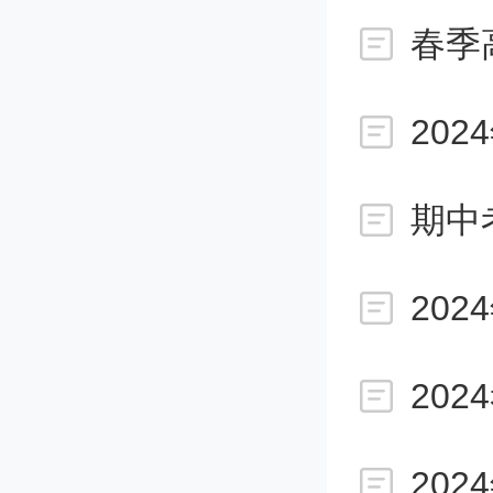
春季
优录取
20
其中，
0%。
期中
不低于二
文化线不
20
艺考改
20