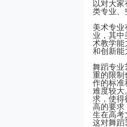
以对大家
类专业、
美术专业
业，其中
术教学能
和创新能
舞蹈专业
重的限制
作的标准
难度较大
求，使得
高的要求
生在高考
这对舞蹈