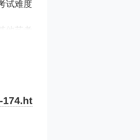
考试难度
其他艺考
、摄影等
专业可能
一些表演的
空乘艺考报
代空乘。
-174.ht
专业从事
十多年来
航空飞行
送近千名